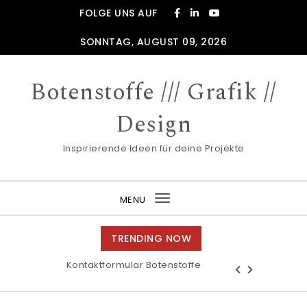
Skip to content
FOLGE UNS AUF
SONNTAG, AUGUST 09, 2026
Botenstoffe /// Grafik //
Design
Inspirierende Ideen für deine Projekte
MENU
Toggle
navigation
TRENDING NOW
Kontaktformular Botenstoffe
Historische Grafiken und Dokumente